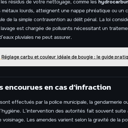
Si les résidus de votre nettoyage, comme les
hydrocarbu
s métaux lourds, atteignent une nappe phréatique ou un c
le de la simple contravention au délit pénal. La loi consid
le lavage est chargée de polluants nécessitant un traitem
d’eaux pluviales ne peut assurer.
Réglage carbu et couleur idéale de bougie : le guide prati
s encourues en cas d’infraction
sont effectués par la police municipale, la gendarmerie o
’hygiène. L’intervention des autorités fait souvent suite 
 voisinage. Les amendes varient selon la gravité de la pol