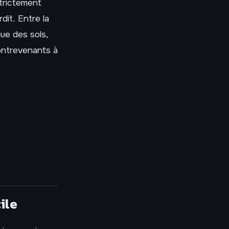
trictement
dit. Entre la
que des sols,
contrevenants à
ile