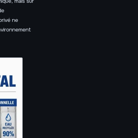
nique, mais sur
de
privé ne
environnement