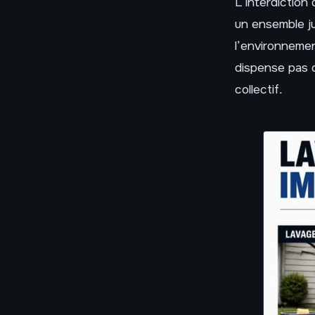
L’interdiction
un ensemble ju
l’environnemen
dispense pas d
collectif.