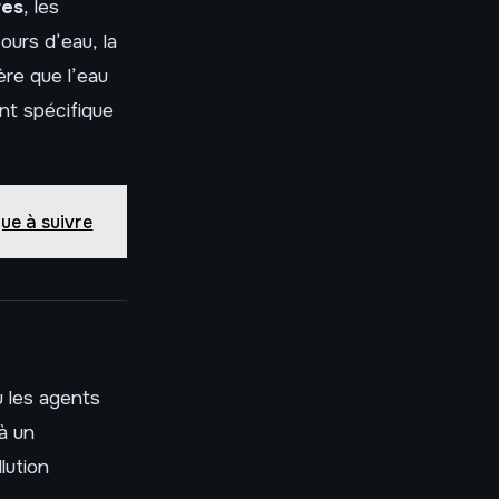
res
, les
ours d’eau, la
ère que l’eau
ent spécifique
que à suivre
u les agents
à un
lution