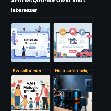
Articles Qui Pourraient Vous
Intéresser :
Swisslife mon
Hello safe : avis,
compte : accès,
fonctionnement
services en ligne
et alternatives
et sécurité
pour comparer
vos assurances