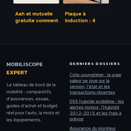
Aah et mutuelle
Plaque à
gratuite comment
induction : 4
fonctionne
critères
vraiment la
techniques pour
complémentaire
choisir le modèle
santé solidaire
idéal
MOBILISCOPE
DERNIERS DOSSIERS
EXPERT
Cote youngtimer : la vraie
valeur se joue sur la
Le tableau de bord de la
version, l’état et les
mobilité : comparatifs
transactions récentes
d'assurances, essais,
DS5 hybride problème : les
guides d'achat et budget
alertes moteur, l’Hybrid4
réel pour l'auto, la moto et
2012-2015 et les frais à
prévoir
les équipements.
Assurance du moniteur