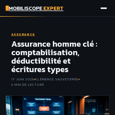
MOBILISCOPE
EXPERT
AUTO
ASSURANCE
MOTO
Assurance homme clé :
comptabilisation,
ASSURANCE
déductibilité et
écritures types
TECH
17 JUIN 2026
CLÉMENCE SAUVETERRE
·
·
5 MIN DE LECTURE