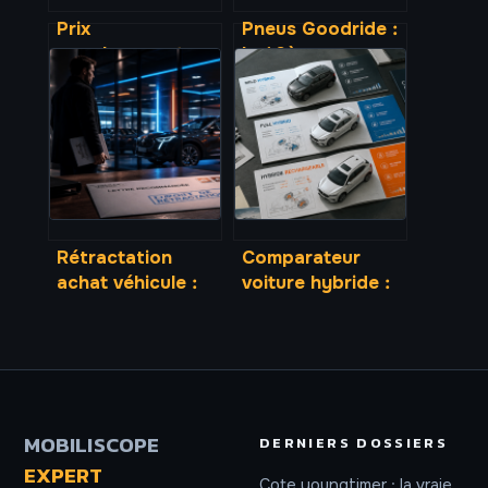
Prix
Pneus Goodride :
remplacement
le 10ème
pare-brise sans
manufacturier
assurance :
mondial est-il une
combien prévoir
alternative fiable
vraiment
aux marques
premium ?
Rétractation
Comparateur
achat véhicule :
voiture hybride :
vos droits réels
3 technologies et
selon le mode de
4 critères pour
transaction
choisir la vôtre
MOBILISCOPE
DERNIERS DOSSIERS
EXPERT
Cote youngtimer : la vraie