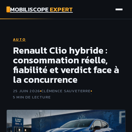
MOBILISCOPE
EXPERT
AUTO
AUTO
MOTO
Renault Clio hybride :
consommation réelle,
ASSURANCE
fiabilité et verdict face à
la concurrence
TECH
25 JUIN 2026
CLÉMENCE SAUVETERRE
·
·
5 MIN DE LECTURE