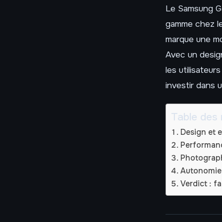
Le Samsung Ga
gamme chez le
marque une mon
Avec un design 
les utilisateu
investir dans
Table des 
Design et e
Performanc
Photograph
Autonomie 
Verdict : f