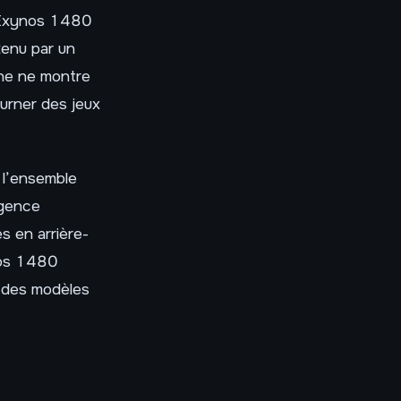
’Exynos 1480
tenu par un
ne ne montre
ourner des jeux
é l’ensemble
igence
es en arrière-
nos 1480
r des modèles