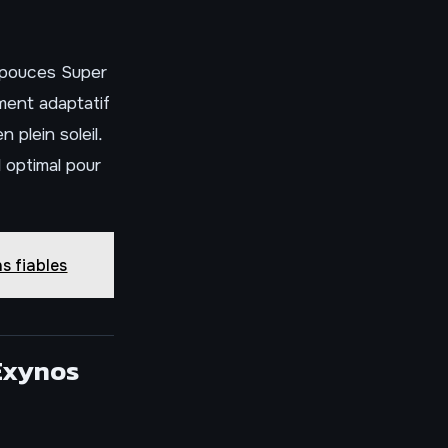
6 pouces Super
ment adaptatif
 plein soleil.
l optimal pour
s fiables
’Exynos