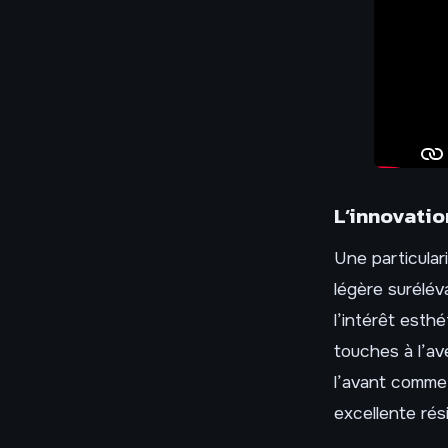
L’innovatio
Une particulari
légère surélév
l’intérêt esthé
touches à l’a
l’avant comme à
excellente rés