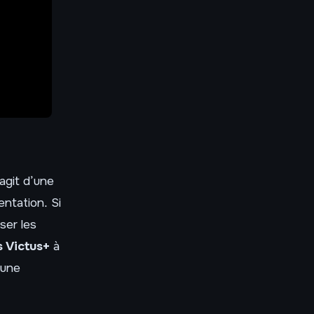
’agit d’une
ntation. Si
iser les
s Victus+
à
 une