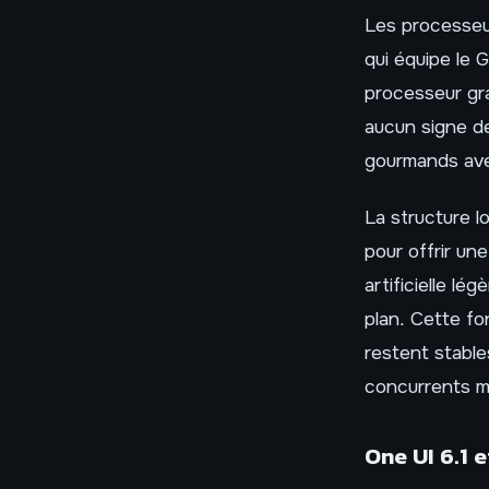
Les processeu
qui équipe le
processeur gr
aucun signe de
gourmands ave
La structure l
pour offrir une
artificielle lé
plan. Cette f
restent stable
concurrents m
One UI 6.1 