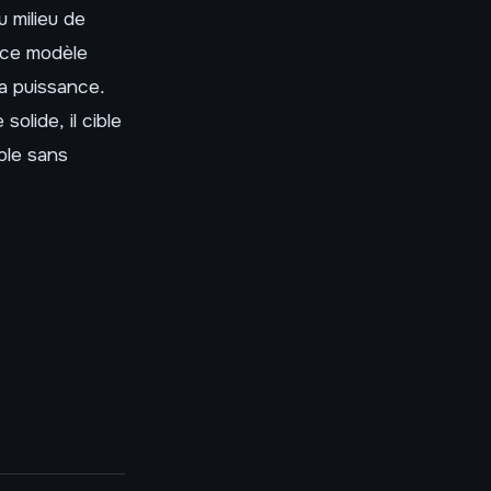
 milieu de
 ce modèle
a puissance.
olide, il cible
ble sans