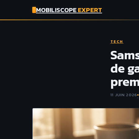
MOBILISCOPE
EXPERT
TECH
Sams
de g
pre
11 JUIN 2026
·