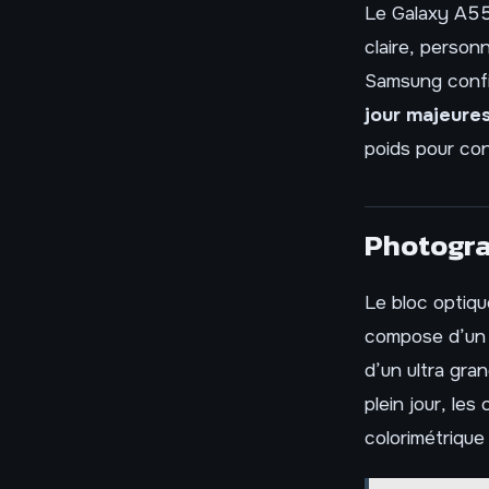
Le Galaxy A55 
claire, person
Samsung confi
jour majeure
poids pour con
Photogra
Le bloc optique
compose d’un c
d’un ultra gra
plein jour, le
colorimétrique