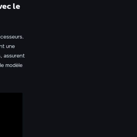
vec le
écesseurs.
ant une
s, assurent
 le modèle