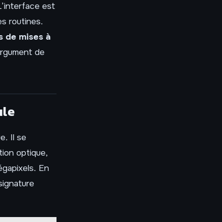
’interface est
es routines.
s de mises à
 argument de
ule
e. Il se
tion optique,
égapixels. En
signature