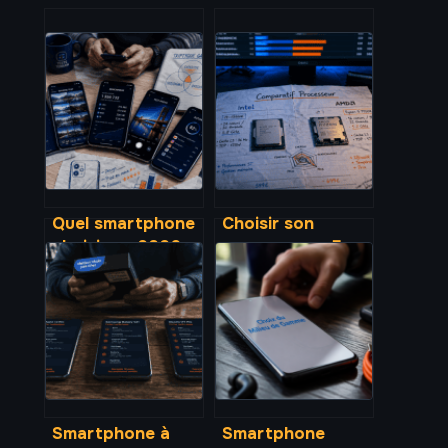
Quel smartphone
Choisir son
choisir en 2026 :
processeur : 5
7 ans de mises à
critères
jour et 3 piliers
techniques pour
pour un achat
éviter l’erreur de
durable
socket
Smartphone à
Smartphone