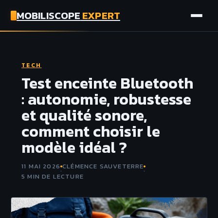
MOBILISCOPE
EXPERT
AUTO
TECH
MOTO
Test enceinte Bluetooth
: autonomie, robustesse
ASSURANCE
et qualité sonore,
comment choisir le
TECH
modèle idéal ?
11 MAI 2026
CLÉMENCE SAUVETERRE
·
·
5 MIN DE LECTURE