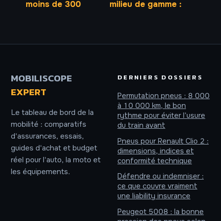
moins de 300
milieu de gamme :
euros : 4 critères
4500 nits, 7 ans
techniques pour
de mises à jour et
éviter les modèles
performances de
obsolètes
pointe pour
oublier le
premium
MOBILISCOPE
DERNIERS DOSSIERS
EXPERT
Permutation pneus : 8 000
à 10 000 km, le bon
Le tableau de bord de la
rythme pour éviter l’usure
mobilité : comparatifs
du train avant
d'assurances, essais,
Pneus pour Renault Clio 2 :
guides d'achat et budget
dimensions, indices et
réel pour l'auto, la moto et
conformité technique
les équipements.
Défendre ou indemniser :
ce que couvre vraiment
une liability insurance
Peugeot 5008 : la bonne