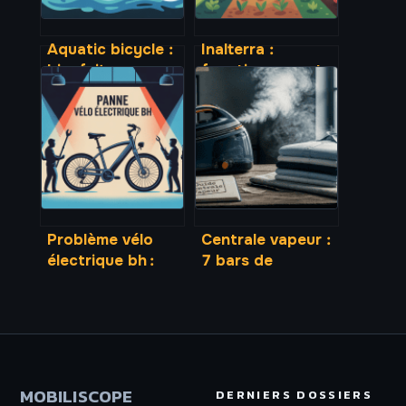
Aquatic bicycle :
Inalterra :
bienfaits,
fonctionnement,
modèles et
avis et enjeux
conseils pour
d’un pionnier de
bien se lancer
l’agroécologie
Problème vélo
Centrale vapeur :
électrique bh :
7 bars de
diagnostic rapide
pression et 3
et solutions
critères pour
fiables
diviser par deux
votre temps de
repassage
MOBILISCOPE
DERNIERS DOSSIERS