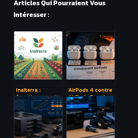
Articles Qui Pourraient Vous
Intéresser :
Inalterra :
AirPods 4 contre
fonctionnement,
AirPods Pro : le
avis et enjeux
surcoût du
d’un pionnier de
silence est-il
l’agroécologie
justifié ?