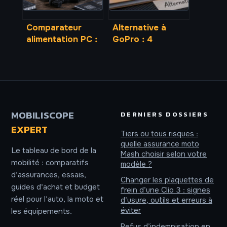
Comparateur
Alternative à
alimentation PC :
GoPro : 4
20% de marge et
caméras d’action
3 critères pour
performantes
sécuriser votre
pour filmer sans
GPU
se ruiner
MOBILISCOPE
DERNIERS DOSSIERS
EXPERT
Tiers ou tous risques :
quelle assurance moto
Le tableau de bord de la
Mash choisir selon votre
mobilité : comparatifs
modèle ?
d'assurances, essais,
Changer les plaquettes de
guides d'achat et budget
frein d’une Clio 3 : signes
réel pour l'auto, la moto et
d’usure, outils et erreurs à
éviter
les équipements.
Refus d’indemnisation en