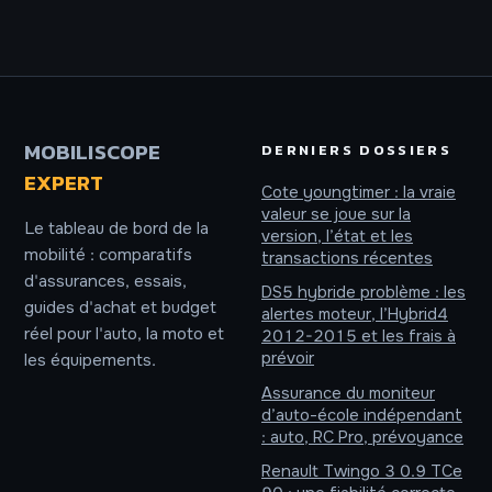
Go, écran 90 Hz
leviers pour
et autonomie
maîtriser l’IA et le
record pour un
cloud sans subir
budget maîtrisé
l’infobésité
MOBILISCOPE
DERNIERS DOSSIERS
EXPERT
Cote youngtimer : la vraie
valeur se joue sur la
Le tableau de bord de la
version, l’état et les
mobilité : comparatifs
transactions récentes
d'assurances, essais,
DS5 hybride problème : les
guides d'achat et budget
alertes moteur, l’Hybrid4
réel pour l'auto, la moto et
2012-2015 et les frais à
prévoir
les équipements.
Assurance du moniteur
d’auto-école indépendant
: auto, RC Pro, prévoyance
Renault Twingo 3 0.9 TCe