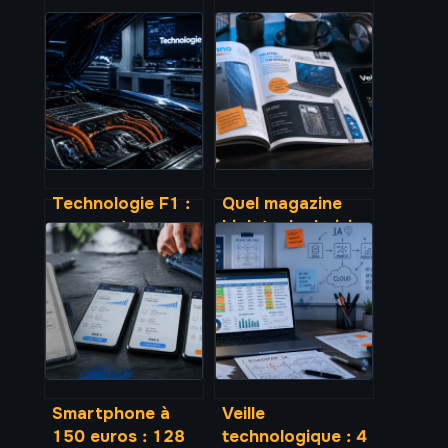
Technologie F1 :
Quel magazine
comment
high tech choisir :
l’hybridation,
tests,
l’aérodynamique
abonnements et
et les matériaux
critères pour une
transforment
veille
votre voiture
technologique
efficace
Smartphone à
Veille
150 euros : 128
technologique : 4