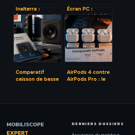
Inalterra :
Écran PC :
fonctionnement,
comment choisir
avis et enjeux
entre définition
d’un pionnier de
4K, haute
l’agroécologie
fréquence et
technologie de
dalle ?
Comparatif
AirPods 4 contre
caisson de basse
AirPods Pro : le
: 4 critères
surcoût du
techniques pour
silence est-il
maîtriser vos
justifié ?
graves sans
saturer votre
salon
MOBILISCOPE
DERNIERS DOSSIERS
EXPERT