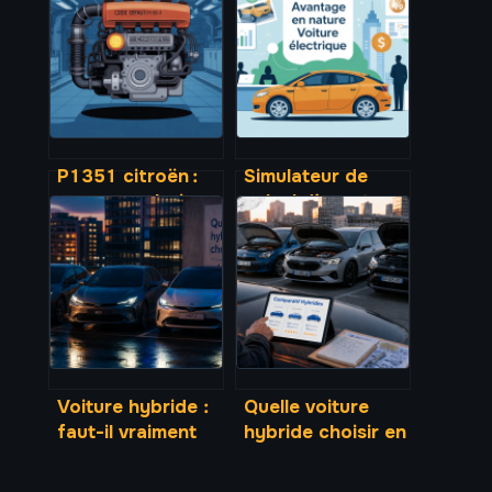
P1351 citroën :
Simulateur de
causes, solutions
calcul d’avantage
et coûts de
en nature pour
réparation
voiture électrique
Voiture hybride :
Quelle voiture
faut-il vraiment
hybride choisir en
viser l’autonomie
2025 ? Le guide
électrique pour
pour comparer