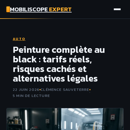
MOBILISCOPE
EXPERT
AUTO
AUTO
MOTO
Peinture complète au
black : tarifs réels,
ASSURANCE
risques cachés et
alternatives légales
TECH
22 JUIN 2026
CLÉMENCE SAUVETERRE
·
·
5 MIN DE LECTURE