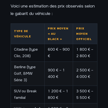
Voici une estimation des prix observés selon
le gabarit du véhicule :
PRIX MOYEN
PRIX
TYPE DE
« AU
MOYEN
VÉHICULE
BLACK »
OFFICIEL
Citadine (type
600 € – 900
1 800 € –
Clio, 208)
€
2 800 €
Berline (type
900 € – 1
2 500 € –
Golf, BMW
400 €
4 000 €
Série 3)
SUV ou Break
1 200 € – 1
3 500 € –
familial
800 €
5 500 €