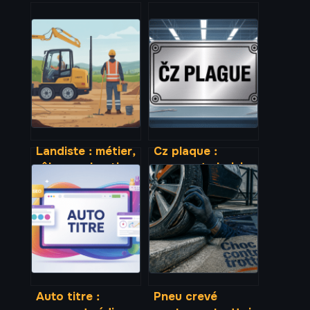
Landiste : métier,
Cz plaque :
rôle sur chantier
comment choisir,
et salaire en 2026
poser et utiliser
cette pièce
métallique
Auto titre :
Pneu crevé