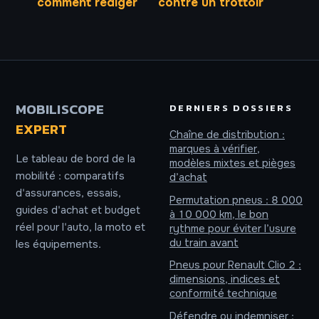
comment rédiger
contre un trottoir
automatiquement
: 4 dégâts
des titres
invisibles qui
accrocheurs et
menacent votre
seo
sécurité
MOBILISCOPE
DERNIERS DOSSIERS
EXPERT
Chaîne de distribution :
marques à vérifier,
Le tableau de bord de la
modèles mixtes et pièges
mobilité : comparatifs
d’achat
d'assurances, essais,
Permutation pneus : 8 000
guides d'achat et budget
à 10 000 km, le bon
réel pour l'auto, la moto et
rythme pour éviter l’usure
du train avant
les équipements.
Pneus pour Renault Clio 2 :
dimensions, indices et
conformité technique
Défendre ou indemniser :