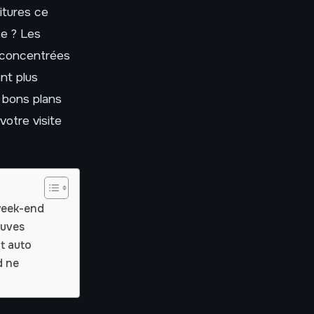
itures ce
se ? Les
s concentrées
nt plus
s bons plans
votre visite
week-end
euves
t auto
d ne