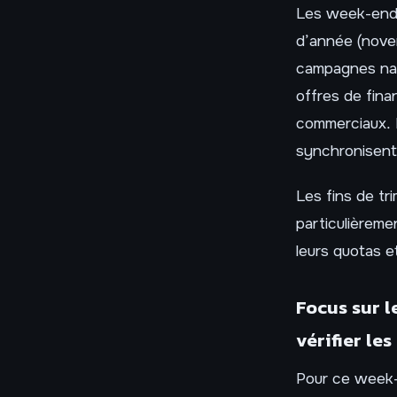
Les week-ends 
d’année (nove
campagnes nat
offres de fina
commerciaux. 
synchronisent 
Les fins de t
particulièreme
leurs quotas e
Focus sur l
vérifier le
Pour ce week-e