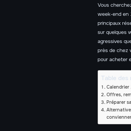
Vous cherchez
week-end en 2
principaux ré
sur quelques 
agressives que
près de chez v
pour acheter 
Table des 
Calendrier
Offres, re
Préparer s
Alternativ
convienne