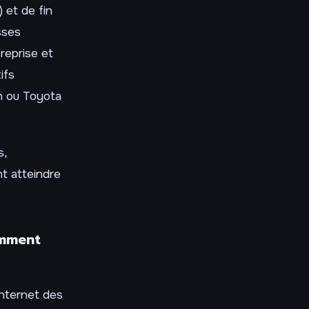
 et de fin
sses
reprise et
ifs
n ou Toyota
s,
nt atteindre
omment
internet des