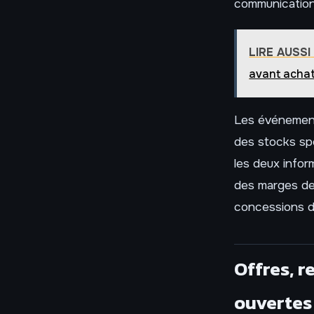
communication
LIRE AUSSI
avant acha
Les événement
des stocks spé
les deux infor
des marges de 
concessions 
Offres, r
ouvertes