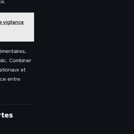
ce.
e vigilance
émentaires,
blic. Combiner
ationaux et
nce entre
rtes