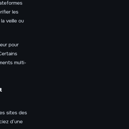
lateformes
ifier les
a veille ou
eur pour
Certains
ents multi-
t
les sites des
ciez d’une