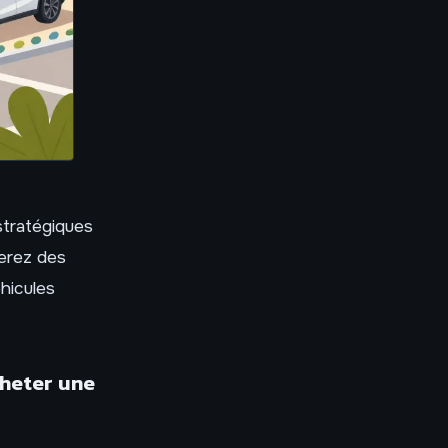
stratégiques
erez des
éhicules
cheter une