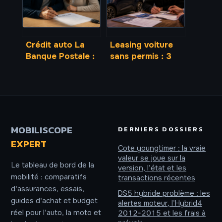
refus de caution
Crédit auto La
Leasing voiture
Banque Postale :
sans permis : 3
financez votre
options de fin de
véhicule de 1 500
contrat et
€ à 75 000 €
gestion du
sans apport
kilométrage
personnel
MOBILISCOPE
DERNIERS DOSSIERS
EXPERT
Cote youngtimer : la vraie
valeur se joue sur la
Le tableau de bord de la
version, l’état et les
mobilité : comparatifs
transactions récentes
d'assurances, essais,
DS5 hybride problème : les
guides d'achat et budget
alertes moteur, l’Hybrid4
réel pour l'auto, la moto et
2012-2015 et les frais à