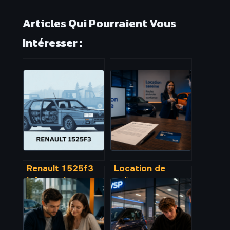
Articles Qui Pourraient Vous
Intéresser :
Renault 1525f3
Location de
informations
voiture avec
techniques,
BoursoBank : 3
fonctions et
réglages
conseils
indispensables
d’utilisation
pour éviter le