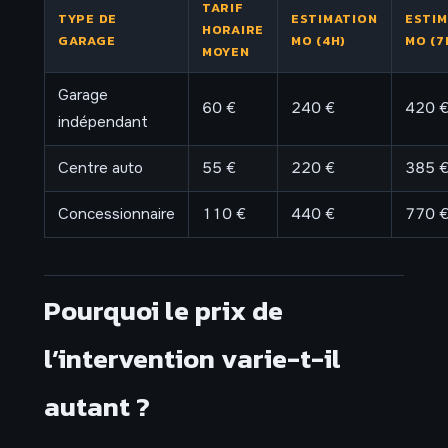
TARIF
TYPE DE
ESTIMATION
ESTI
HORAIRE
GARAGE
MO (4H)
MO (7
MOYEN
Garage
60 €
240 €
420 
indépendant
Centre auto
55 €
220 €
385 
Concessionnaire
110 €
440 €
770 
Pourquoi le prix de
l’intervention varie-t-il
autant ?