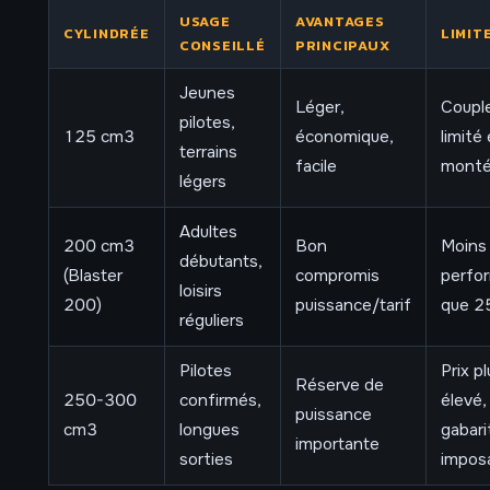
USAGE
AVANTAGES
CYLINDRÉE
LIMIT
CONSEILLÉ
PRINCIPAUX
Jeunes
Léger,
Coupl
pilotes,
125 cm3
économique,
limité
terrains
facile
mont
légers
Adultes
200 cm3
Bon
Moins
débutants,
(Blaster
compromis
perfo
loisirs
200)
puissance/tarif
que 2
réguliers
Pilotes
Prix pl
Réserve de
250-300
confirmés,
élevé,
puissance
cm3
longues
gabari
importante
sorties
impos