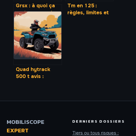
Grsx : à quoi ça
Tm en 125 :
sert, comment ça
règles, limites et
marche et
bonnes pratiques
comment l’utiliser
à connaître
Quad hytrack
500 t avis :
fiabilité,
performance et
retour
d’expérience
complet
MOBILISCOPE
DERNIERS DOSSIERS
EXPERT
Tiers ou tous risques :