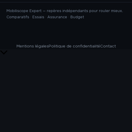
Mobiliscope Expert — repères indépendants pour rouler mieux.
Comparatifs · Essais · Assurance · Budget
Mentions légales
Politique de confidentialité
Contact
Retour
en
haut