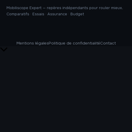
Mobiliscope Expert — repères indépendants pour rouler mieux.
Comparatifs · Essais · Assurance · Budget
Mentions légales
Politique de confidentialité
Contact
Retour
en
haut