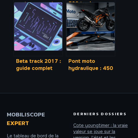
sert, comment ça
500 t avis :
marche et
fiabilité,
comment l’utiliser
performance et
retour
d’expérience
complet
Beta track 2017 :
Pont moto
guide complet
hydraulique : 450
pour
kg de charge et 3
comprendre,
réglages de
écouter et
sécurité pour un
analyser
atelier pro
MOBILISCOPE
DERNIERS DOSSIERS
EXPERT
Cote youngtimer : la vraie
valeur se joue sur la
Le tableau de bord de la
version, l’état et les