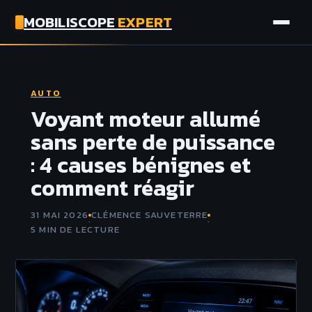
MOBILISCOPE
EXPERT
AUTO
AUTO
MOTO
Voyant moteur allumé
sans perte de puissance
ASSURANCE
: 4 causes bénignes et
comment réagir
TECH
31 MAI 2026
CLÉMENCE SAUVETERRE
·
·
5 MIN DE LECTURE