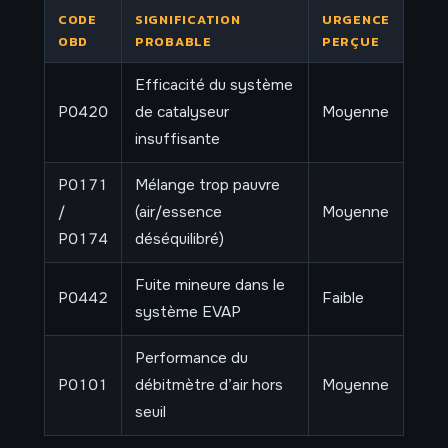
CODE
SIGNIFICATION
URGENCE
OBD
PROBABLE
PERÇUE
Efficacité du système
P0420
de catalyseur
Moyenne
insuffisante
P0171
Mélange trop pauvre
/
(air/essence
Moyenne
P0174
déséquilibré)
Fuite mineure dans le
P0442
Faible
système EVAP
Performance du
P0101
débitmètre d’air hors
Moyenne
seuil