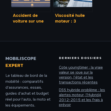
Accident de
Viscosité huile
voiture sur une
moteur : 3
voiture garée sur
critères pour
le trottoir : quels
choisir le bon
recours ?
indice et
protéger votre
mécanique
MOBILISCOPE
DERNIERS DOSSIERS
EXPERT
Cote youngtimer : la vraie
valeur se joue sur la
Le tableau de bord de la
version, l’état et les
mobilité : comparatifs
transactions récentes
d'assurances, essais,
DS5 hybride problème : les
guides d'achat et budget
alertes moteur, l’Hybrid4
réel pour l'auto, la moto et
2012-2015 et les frais à
prévoir
les équipements.