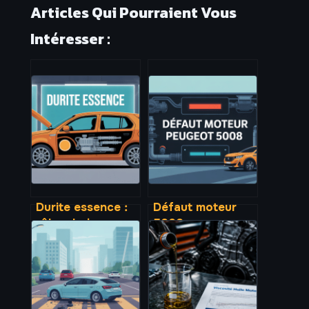
Articles Qui Pourraient Vous
Intéresser :
Durite essence :
Défaut moteur
rôle, choix,
5008 : causes,
symptômes
messages
d’usure et
d’alerte et
remplacement
solutions fiables