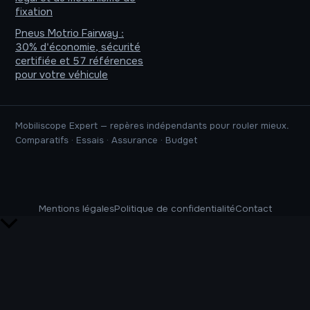
fixation
Pneus Motrio Fairway :
30% d'économie, sécurité
certifiée et 57 références
pour votre véhicule
Mobiliscope Expert — repères indépendants pour rouler mieux.
Comparatifs · Essais · Assurance · Budget
Mentions légales
Politique de confidentialité
Contact
Retour
en
haut