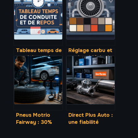
Tableau temps de
Réglage carbu et
conduite et de
couleur idéale de
repos : règles,
bougie : le guide
calculs et
pratique à suivre
exemples clairs
Pneus Motrio
Direct Plus Auto :
Fairway : 30%
une fiabilité
d’économie,
technique à
sécurité certifiée
9,9/10 pour vos