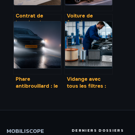
Contrat de
Voiture de
location de
fonction pour
voiture : le piège
cadre : critères
de la franchise
de choix, fiscalité
qui peut vous
et modèles
coûter des
adaptés
milliers d’euros
Phare
Vidange avec
antibrouillard : le
tous les filtres :
réglage à 2 % qui
prix, contenu du
évite
forfait et 4
l’éblouissement
signes d’usure à
dangereux
surveiller
MOBILISCOPE
DERNIERS DOSSIERS