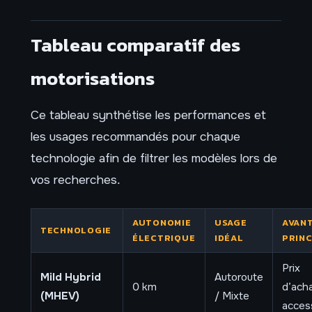
Tableau comparatif des
motorisations
Ce tableau synthétise les performances et
les usages recommandés pour chaque
technologie afin de filtrer les modèles lors de
vos recherches.
AUTONOMIE
USAGE
AVAN
TECHNOLOGIE
ÉLECTRIQUE
IDÉAL
PRINC
Prix
Mild Hybrid
Autoroute
0 km
d’ach
(MHEV)
/ Mixte
acces