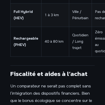
Full Hybrid
Ville /
Pas d
1 à 3 km
(HEV)
Périurbain
recha
Zéro
Quotidien
Rechargeable
émiss
40 à 80 km
/ Long
(PHEV)
au
trajet
quoti
Fiscalité et aides à l’achat
Un comparateur ne serait pas complet sans
l’intégration des dispositifs financiers. Bien
que le bonus écologique se concentre sur le