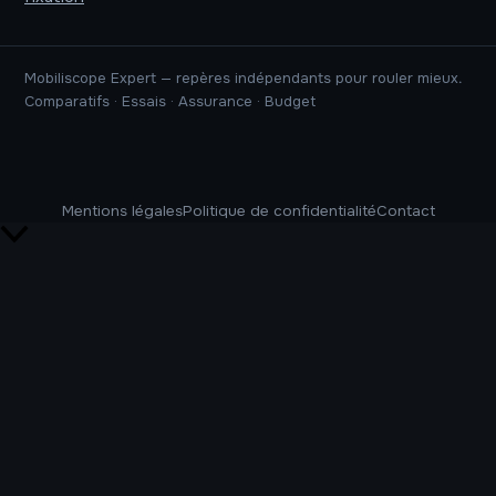
Mobiliscope Expert — repères indépendants pour rouler mieux.
Comparatifs · Essais · Assurance · Budget
Mentions légales
Politique de confidentialité
Contact
Retour
en
haut