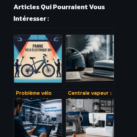
Articles Qui Pourraient Vous
Intéresser :
Problème vélo
Centrale vapeur :
électrique bh :
7 bars de
diagnostic rapide
pression et 3
et solutions
critères pour
fiables
diviser par deux
votre temps de
repassage