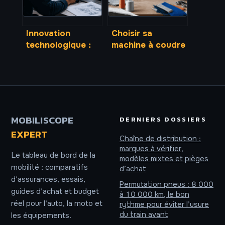
Innovation
Choisir sa
technologique :
machine à coudre
20 millions
: 6 critères
d’heures
techniques pour
d’entraînement et
éviter les erreurs
4 ruptures qui
d’achat
changent tout
MOBILISCOPE
DERNIERS DOSSIERS
EXPERT
Chaîne de distribution :
marques à vérifier,
Le tableau de bord de la
modèles mixtes et pièges
mobilité : comparatifs
d’achat
d'assurances, essais,
Permutation pneus : 8 000
guides d'achat et budget
à 10 000 km, le bon
réel pour l'auto, la moto et
rythme pour éviter l’usure
du train avant
les équipements.