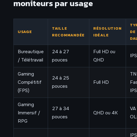
moniteurs par usage
TY
TAILLE
RÉSOLUTION
USAGE
DE
RECOMMANDÉE
IDÉALE
DA
Bureautique
24 à 27
Full HD ou
IPS
/ Télétravail
pouces
QHD
Gaming
TN
24 à 25
Compétitif
Full HD
Fa
pouces
(FPS)
IPS
Gaming
27 à 34
VA
Immersif /
QHD ou 4K
pouces
OL
RPG
IPS