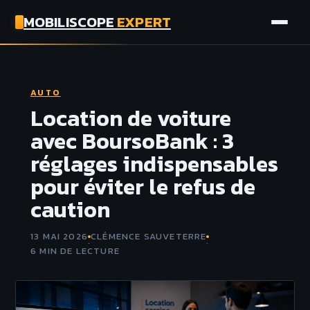
MOBILISCOPE
EXPERT
AUTO
AUTO
MOTO
Location de voiture
avec BoursoBank : 3
ASSURANCE
réglages indispensables
pour éviter le refus de
TECH
caution
13 MAI 2026
CLÉMENCE SAUVETERRE
·
·
6 MIN DE LECTURE