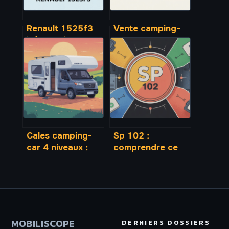
Renault 1525f3
Vente camping-
informations
car pour cause
techniques,
décès ou divorce
fonctions et
comment bien
conseils
procéder
d’utilisation
Cales camping-
Sp 102 :
car 4 niveaux :
comprendre ce
comment choisir
produit, ses
les modèles les
usages et
plus fiables
comment bien le
choisir
MOBILISCOPE
DERNIERS DOSSIERS