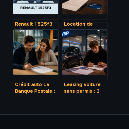
Renault 1525f3
Location de
informations
voiture avec
techniques,
BoursoBank : 3
fonctions et
réglages
conseils
indispensables
d’utilisation
pour éviter le
refus de caution
Crédit auto La
Leasing voiture
Banque Postale :
sans permis : 3
financez votre
options de fin de
véhicule de 1 500
contrat et
€ à 75 000 €
gestion du
sans apport
kilométrage
personnel