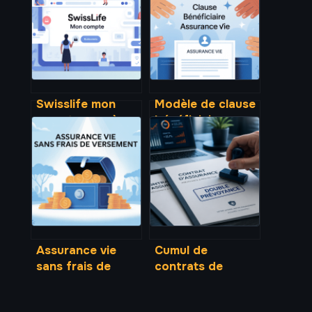
Swisslife mon
Modèle de clause
compte : accès,
bénéficiaire
services en ligne
assurance vie :
et sécurité
exemples,
options et pièges
à éviter
Assurance vie
Cumul de
sans frais de
contrats de
versement
prévoyance :
comment choisir
règles de