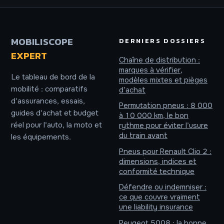
vraiment le bon
plafonnement et
contrat
risques de sur-
couverture
MOBILISCOPE
DERNIERS DOSSIERS
EXPERT
Chaîne de distribution :
marques à vérifier,
Le tableau de bord de la
modèles mixtes et pièges
mobilité : comparatifs
d’achat
d'assurances, essais,
Permutation pneus : 8 000
guides d'achat et budget
à 10 000 km, le bon
réel pour l'auto, la moto et
rythme pour éviter l’usure
du train avant
les équipements.
Pneus pour Renault Clio 2 :
dimensions, indices et
conformité technique
Défendre ou indemniser :
ce que couvre vraiment
une liability insurance
Peugeot 5008 : la bonne