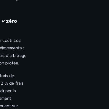
t « zéro
n coût. Les
rélèvements :
ais d’arbitrage
on pilotée.
frais de
 2 % de frais
alyser la
lement
jouent sur