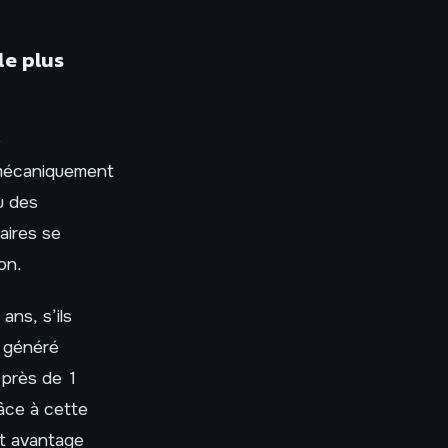
le plus
e
 mécaniquement
u des
aires se
on.
ns, s’ils
t généré
 près de 1
âce à cette
cet avantage