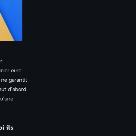
r
mier euro
 ne garantit
faut d’abord
qu’une
i ils