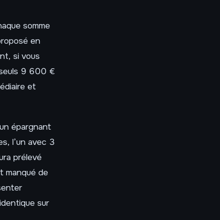
chaque somme
proposé en
nt, si vous
 seuls 9 600 €
édiaire et
’un épargnant
s, l’un avec 3
aura prélevé
fet manqué de
senter
identique sur