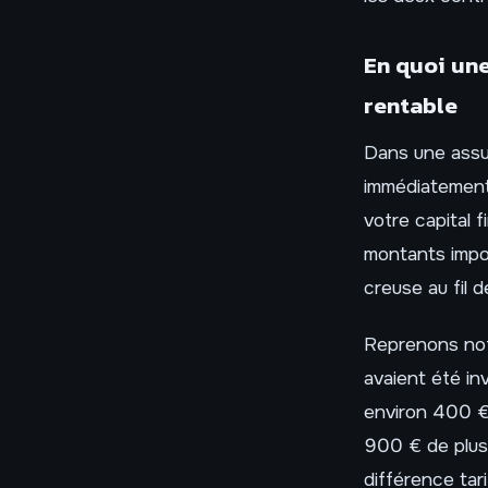
En quoi une
rentable
Dans une assur
immédiatement
votre capital 
montants impor
creuse au fil d
Reprenons not
avaient été i
environ 400 € 
900 € de plus
différence tari