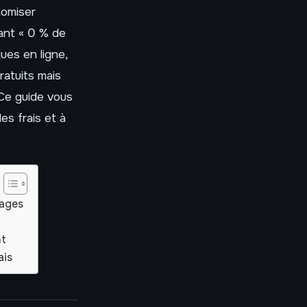
nomiser
hant « 0 % de
ues en ligne,
ratuits mais
. Ce guide vous
es frais et à
tages
nt
ais