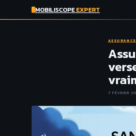
MOBILISCOPE
EXPERT
ASSURANC
Assu
vers
vrai
7 FÉVRIER 2