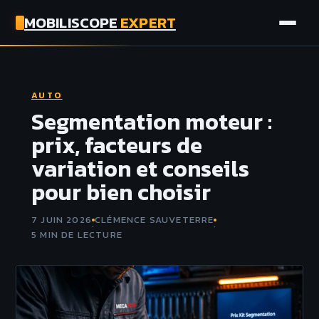
MOBILISCOPE
EXPERT
AUTO
AUTO
MOTO
Segmentation moteur :
prix, facteurs de
ASSURANCE
variation et conseils
pour bien choisir
TECH
7 JUIN 2026
CLÉMENCE SAUVETERRE
·
·
5 MIN DE LECTURE