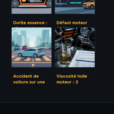
Durite essence :
Défaut moteur
rôle, choix,
5008 : causes,
symptômes
messages
d’usure et
d’alerte et
remplacement
solutions fiables
Accident de
Viscosité huile
voiture sur une
moteur : 3
voiture garée sur
critères pour
le trottoir : quels
choisir le bon
recours ?
indice et
protéger votre
mécanique