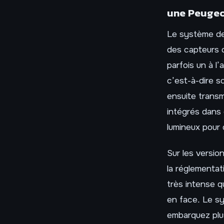
une Peugeo
Le système de
des capteurs de
parfois un à l
c’est-à-dire s
ensuite transm
intégrés dans 
lumineux pour q
Sur les versio
la réglementat
très intense q
en face. Le s
embarquez plu