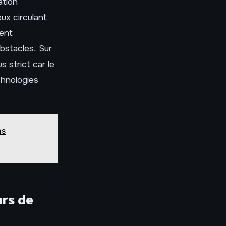
ation
ux circulant
sent
obstacles. Sur
 strict car le
chnologies
ns
urs de