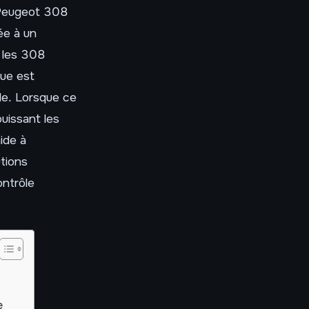
 Peugeot 308
ée à un
 les 308
ue est
ule. Lorsque ce
uissant les
ide à
utions
ontrôle
e