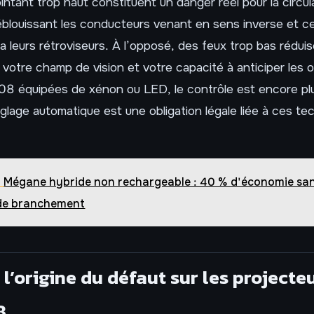
ntant trop haut constituent un danger réel pour la circul
blouissant les conducteurs venant en sens inverse et ce
a leurs rétroviseurs. À l’opposé, des feux trop bas rédui
votre champ de vision et votre capacité à anticiper les 
8 équipées de xénon ou LED, le contrôle est encore plus
lage automatique est une obligation légale liée à ces te
Mégane hybride non rechargeable : 40 % d'économie sa
 de branchement
r l’origine du défaut sur les projecte
8