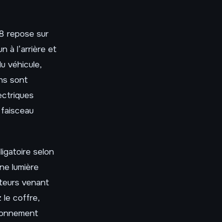
8 repose sur
n à l’arrière et
u véhicule,
ons sont
ectriques
 faisceau
igatoire selon
ne lumière
cteurs venant
le coffre,
tionnement