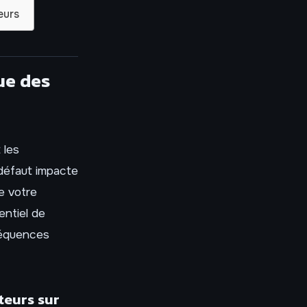
eurs
ue des
 les
 défaut impacte
e votre
entiel de
séquences
teurs sur