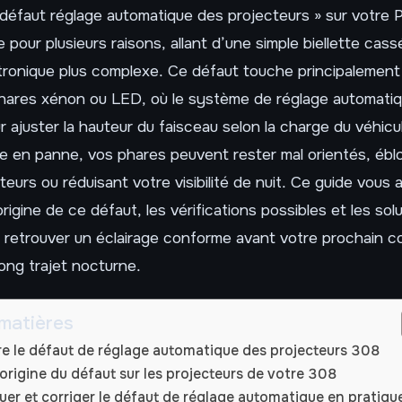
défaut réglage automatique des projecteurs » sur votre
 pour plusieurs raisons, allant d’une simple biellette cass
tronique plus complexe. Ce défaut touche principalement
hares xénon ou LED, où le système de réglage automatiq
ur ajuster la hauteur du faisceau selon la charge du véhic
 en panne, vos phares peuvent rester mal orientés, éblo
eurs ou réduisant votre visibilité de nuit. Ce guide vous a
rigine de ce défaut, les vérifications possibles et les sol
 retrouver un éclairage conforme avant votre prochain c
ong trajet nocturne.
matières
 le défaut de réglage automatique des projecteurs 308
l’origine du défaut sur les projecteurs de votre 308
uer et corriger le défaut de réglage automatique en pratiqu