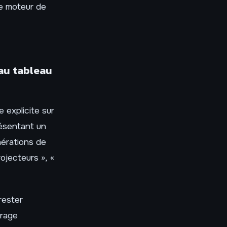
le moteur de
 au tableau
 explicite sur
résentant un
nérations de
ojecteurs », «
rester
irage