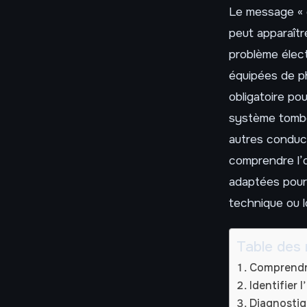
Le message « 
peut apparaître
problème élec
équipées de p
obligatoire po
système tombe
autres conduct
comprendre l’o
adaptées pour
technique ou l
Table des 
Comprendre
Identifier 
Diagnostiq