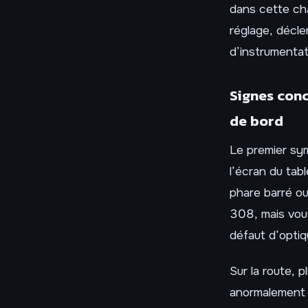
dans cette cha
réglage, décl
d’instrumentat
Signes conc
de bord
Le premier sym
l’écran du ta
phare barré ou
308, mais vou
défaut d’optiqu
Sur la route, 
anormalement 