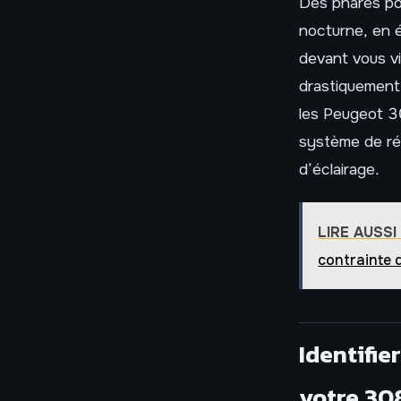
Des phares poi
nocturne, en é
devant vous vi
drastiquement 
les Peugeot 30
système de rég
d’éclairage.
LIRE AUSSI
contrainte
Identifie
votre 30