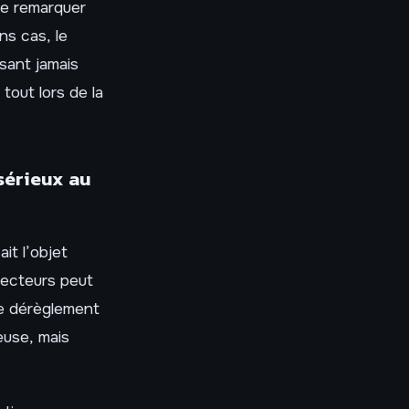
ire remarquer
ns cas, le
isant jamais
 tout lors de la
sérieux au
it l’objet
jecteurs peut
 le dérèglement
euse, mais