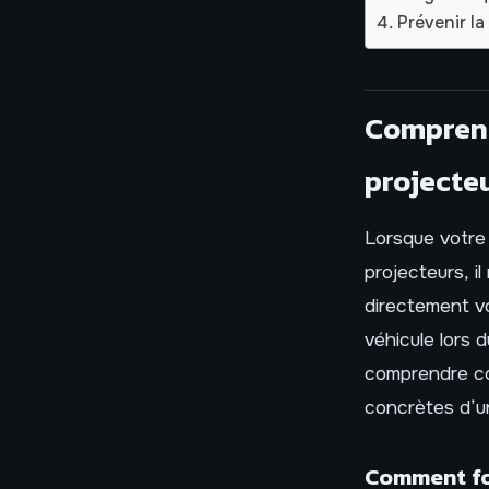
Prévenir l
Comprend
projecte
Lorsque votre
projecteurs, i
directement vo
véhicule lors 
comprendre co
concrètes d’u
Comment fo