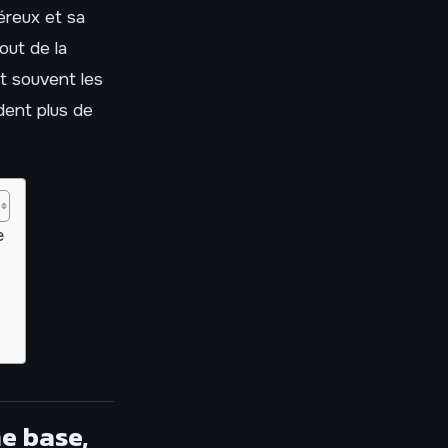
éreux et sa
out de la
nt souvent les
dent plus de
e
ne base,