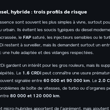
sel, hybride : trois profils de risque
sence sont souvent les plus simples à vivre, surtout po
 ou urbain. Ils évitent les soucis typiques du diesel moder
crassée, le
FAP
saturé, les injecteurs sensibles ou le tur
i restent à surveiller, mais ils demandent surtout un entr
c une huile adaptée et des vidanges respectées.
Di gardent un intérêt pour les gros rouleurs, mais ils sup
 répétés. Le
1.6 CRDi
peut connaître une usure prématu
souvent signalée entre
60 000 et 90 000 km
. Le
2.0 
roblèmes de boîte de vitesses, de turbo ou d’organes pé
 entre
80 000 et 120 000 km
.
et micro-hybrides apportent de l’agrément, mais ajouten