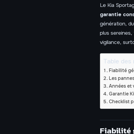
Le Kia Sporta
garantie con
génération, du
plus sereines,
vigilance, sur
Table des 
Fiabilité 
Les pannes
Années et v
Garantie Ki
Checklist 
Fiabilité