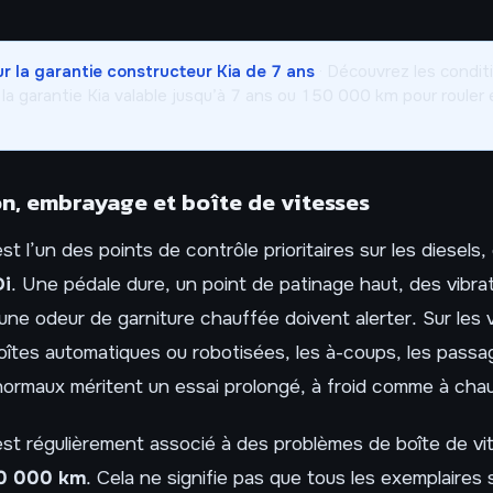
ur la garantie constructeur Kia de 7 ans
· Découvrez les conditi
la garantie Kia valable jusqu’à 7 ans ou 150 000 km pour rouler 
n, embrayage et boîte de vitesses
 l’un des points de contrôle prioritaires sur les diesels, 
Di
. Une pédale dure, un point de patinage haut, des vibra
ne odeur de garniture chauffée doivent alerter. Sur les 
îtes automatiques ou robotisées, les à-coups, les passa
anormaux méritent un essai prolongé, à froid comme à cha
st régulièrement associé à des problèmes de boîte de vi
0 000 km
. Cela ne signifie pas que tous les exemplaires