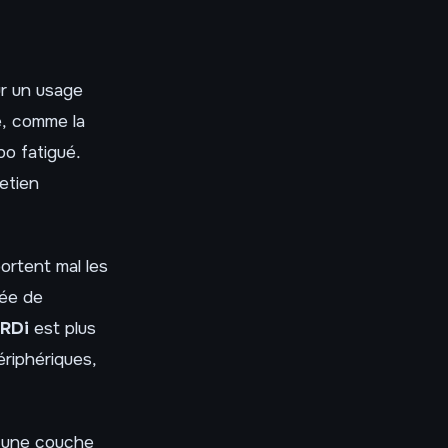
ur un usage
ne, comme la
bo fatigué.
etien
portent mal les
rée de
CRDi
est plus
riphériques,
t une couche