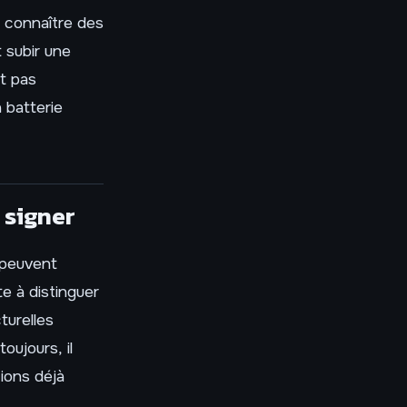
 connaître des
 subir une
st pas
a batterie
 signer
 peuvent
e à distinguer
turelles
oujours, il
tions déjà