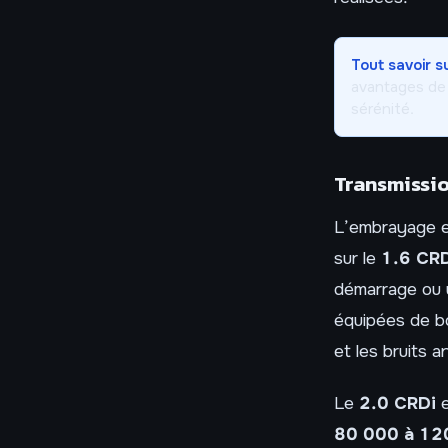
Tout savoir s
avantages de 
sérénité.
Transmissio
L’embrayage est
sur le
1.6 CR
démarrage ou u
équipées de bo
et les bruits 
Le
2.0 CRDi
e
80 000 à 12