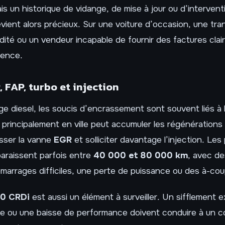
s un historique de vidange, de mise à jour ou d’intervent
ient alors précieux. Sur une voiture d’occasion, une tra
dité ou un vendeur incapable de fournir des factures clair
dence.
, FAP, turbo et injection
ge diesel, les soucis d’encrassement sont souvent liés à 
sé principalement en ville peut accumuler les régénération
asser la vanne
EGR
et solliciter davantage l’injection. Le
paraissent parfois entre
40 000 et 80 000 km
, avec d
arrages difficiles, une perte de puissance ou des à-cou
.0 CRDi
est aussi un élément à surveiller. Un sifflement e
e ou une baisse de performance doivent conduire à un c