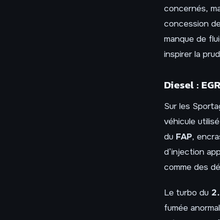
concernés, mai
concession dev
manque de flui
inspirer la pru
Diesel : EGR
Sur les Sporta
véhicule utili
du
FAP
, encr
d’injection ap
comme des dém
Le turbo du
2
fumée anormal