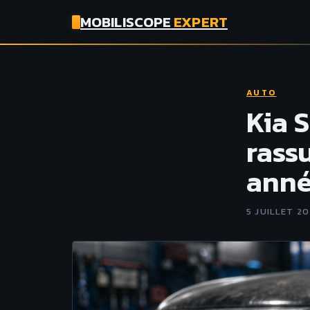
MOBILISCOPE
EXPERT
AUTO
Kia 
rassu
anné
5 JUILLET 2