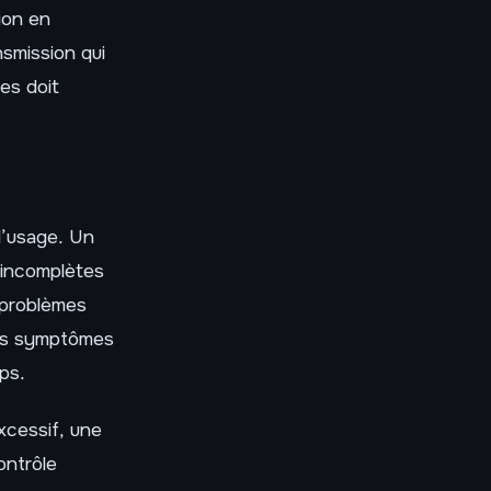
ion en
nsmission qui
es doit
l’usage. Un
s incomplètes
s problèmes
es symptômes
ps.
xcessif, une
ontrôle