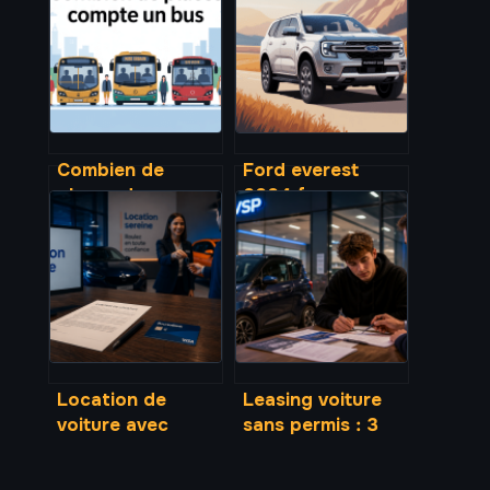
Combien de
Ford everest
places dans un
2024 france :
bus selon les
disponibilité, prix,
modèles et
alternatives et
usages
importation
Location de
Leasing voiture
voiture avec
sans permis : 3
BoursoBank : 3
options de fin de
réglages
contrat et