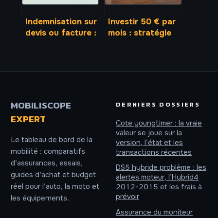
Indemnisation sur
Investir 50 € par
devis ou facture :
mois : stratégie
comment obtenir
de croissance ou
le meilleur
perte de temps ?
remboursement
MOBILISCOPE
DERNIERS DOSSIERS
EXPERT
Cote youngtimer : la vraie
valeur se joue sur la
Le tableau de bord de la
version, l’état et les
mobilité : comparatifs
transactions récentes
d'assurances, essais,
DS5 hybride problème : les
guides d'achat et budget
alertes moteur, l’Hybrid4
réel pour l'auto, la moto et
2012-2015 et les frais à
prévoir
les équipements.
Assurance du moniteur