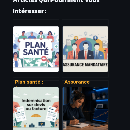
Intéresser :
Plan santé :
Assurance
fonctionnement,
mandataire :
avantages et
obligations,
choix du meilleur
garanties et choix
contrat
de contrat
expliqués