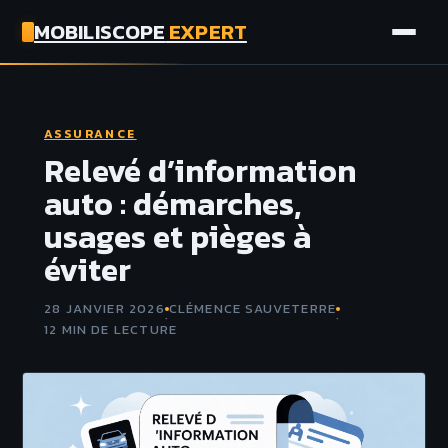
MOBILISCOPE
EXPERT
AUTO
ASSURANCE
MOTO
Relevé d’information
auto : démarches,
ASSURANCE
usages et pièges à
éviter
TECH
28 JANVIER 2026
CLÉMENCE SAUVETERRE
·
·
12 MIN DE LECTURE