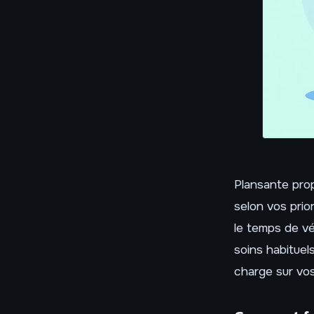
Plansante prop
selon vos prio
le temps de v
soins habituels
charge sur vo