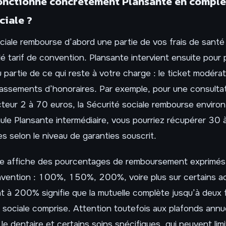
nctionne concrètement Plansante en complé
ciale ?
ciale rembourse d’abord une partie de vos frais de santé 
é tarif de convention. Plansante intervient ensuite pour
 partie de ce qui reste à votre charge : le ticket modérat
assements d’honoraires. Par exemple, pour une consulta
cteur 2 à 70 euros, la Sécurité sociale rembourse enviro
le Plansante intermédiaire, vous pourriez récupérer 30 
s selon le niveau de garanties souscrit.
e affiche des pourcentages de remboursement exprimés
onvention : 100%, 150%, 200%, voire plus sur certains a
à 200% signifie que la mutuelle complète jusqu’à deux fo
 sociale comprise. Attention toutefois aux plafonds annu
 le dentaire et certains soins spécifiques, qui peuvent lim