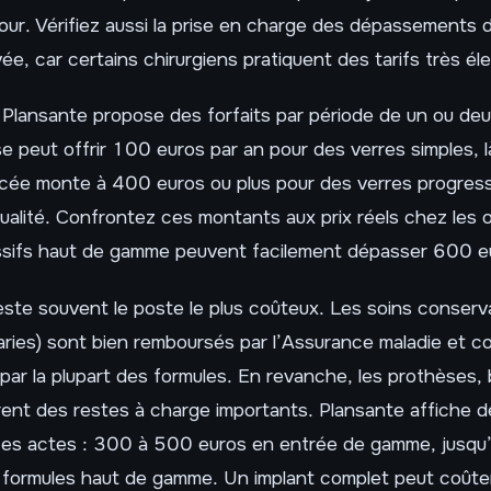
our. Vérifiez aussi la prise en charge des dépassements 
vée, car certains chirurgiens pratiquent des tarifs très él
, Plansante propose des forfaits par période de un ou de
e peut offrir 100 euros par an pour des verres simples, 
rcée monte à 400 euros ou plus pour des verres progress
alité. Confrontez ces montants aux prix réels chez les o
ssifs haut de gamme peuvent facilement dépasser 600 e
ste souvent le poste le plus coûteux. Les soins conserv
aries) sont bien remboursés par l’Assurance maladie et c
ar la plupart des formules. En revanche, les prothèses, 
ent des restes à charge importants. Plansante affiche de
ces actes : 300 à 500 euros en entrée de gamme, jusq
es formules haut de gamme. Un implant complet peut coût