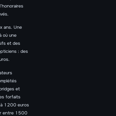
d’honoraires
evés.
ux ans. Une
là où une
ifs et des
pticiens : des
uros.
ateurs
omplétés
bridges et
s forfaits
u’à 1200 euros
er entre 1500