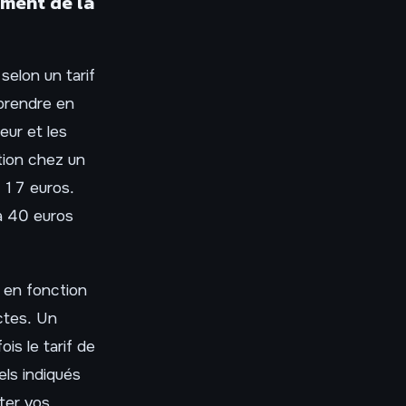
ment de la
selon un tarif
 prendre en
eur et les
tion chez un
n 17 euros.
à 40 euros
 en fonction
ctes. Un
is le tarif de
els indiqués
iter vos