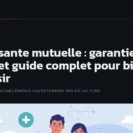
E
sante mutuelle : garantie
 et guide complet pour b
ir
2026
CLÉMENCE SAUVETERRE
13 MIN DE LECTURE
·
·