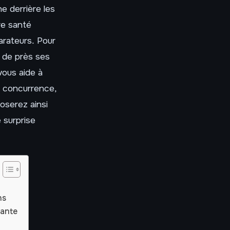
e derrière les
re santé
arateurs. Pour
r de près ses
vous aide à
la concurrence,
poserez ainsi
 surprise
ns
sante