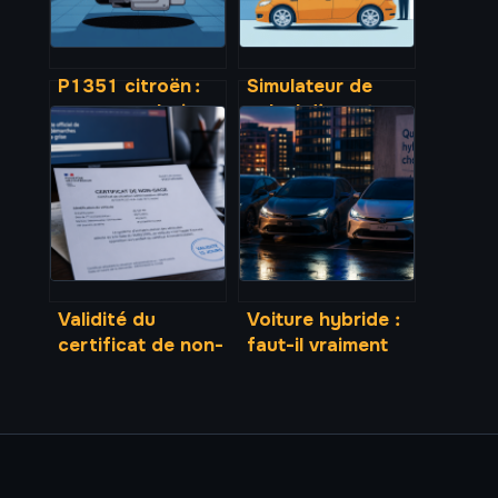
P1351 citroën :
Simulateur de
causes, solutions
calcul d’avantage
et coûts de
en nature pour
réparation
voiture électrique
Validité du
Voiture hybride :
certificat de non-
faut-il vraiment
gage : 15 jours
viser l’autonomie
pour sécuriser
électrique pour
votre transaction
rentabiliser son
achat ?