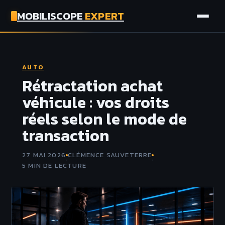
MOBILISCOPE
EXPERT
AUTO
AUTO
MOTO
Rétractation achat
véhicule : vos droits
ASSURANCE
réels selon le mode de
transaction
TECH
27 MAI 2026
CLÉMENCE SAUVETERRE
·
·
5 MIN DE LECTURE