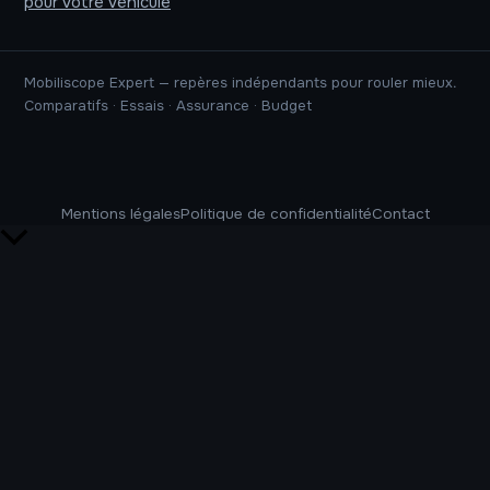
pour votre véhicule
Mobiliscope Expert — repères indépendants pour rouler mieux.
Comparatifs · Essais · Assurance · Budget
Mentions légales
Politique de confidentialité
Contact
Retour
en
haut