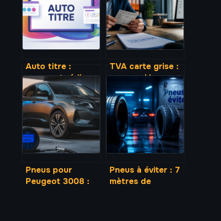
Auto titre :
TVA carte grise :
comment rédiger
pourquoi les
automatiquement
taxes sont
des titres
exonérées et
accrocheurs et
comment
seo
récupérer vos
frais de service
Pneus pour
Pneus à éviter : 7
Peugeot 3008 :
mètres de
dimensions
freinage en plus
homologuées,
et les risques
pressions et
réels pour votre